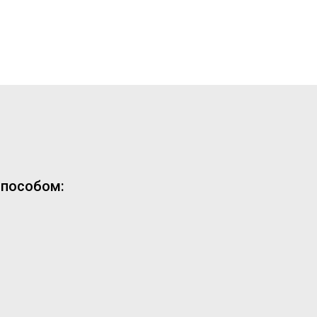
способом: