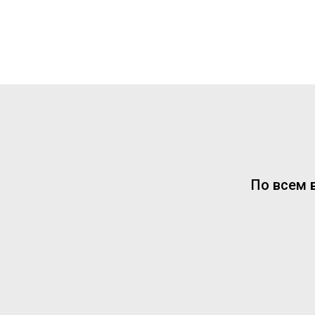
По всем 