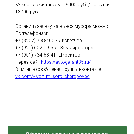
Мякса: с ожиданием = 9400 руб. / на сутки =
13700 руб.
Оставить заявку на вывоз мусора можно:
По телефонам:
+7 (8202) 738-400 - Диспетчер
+7 (921) 602-19-55 - Зам.директора
+7 (951) 734-63-41- Директор
Через сайт
https://avtogarant35.ru/
В личные сообщения группы вконтакте
vk.com/vivoz_musora_cherepovec
Оформить заявку на вывоз мусора