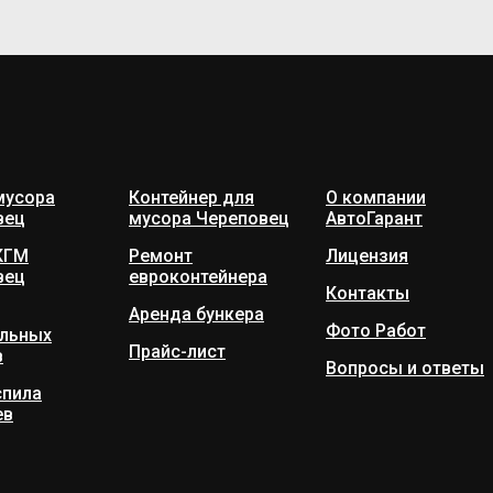
мусора
Контейнер для
О компании
вец
мусора Череповец
АвтоГарант
КГМ
Ремонт
Лицензия
вец
евроконтейнера
Контакты
Аренда бункера
Фото Работ
ельных
Прайс-лист
в
Вопросы и ответы
спила
ев