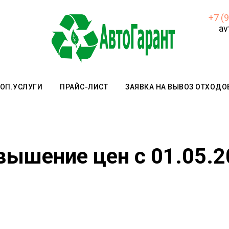
+7 (
av
ОП.УСЛУГИ
ПРАЙС-ЛИСТ
ЗАЯВКА НА ВЫВОЗ ОТХОДО
вышение цен с 01.05.2